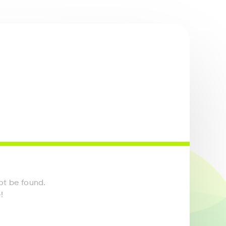
ot be found.
!