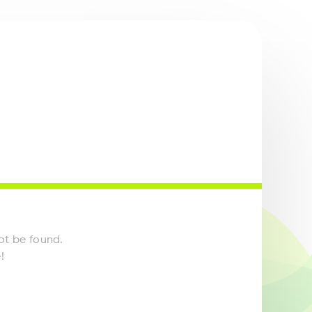
ot be found.
!