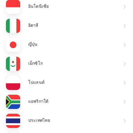
อินโดนีเซีย
อิตาลี
ญี่ปุ่น
เม็กซิโก
โปแลนด์
แอฟริกาใต้
ประเทศไทย