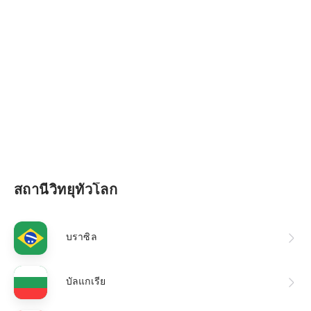
Čeština
ฟังในแอป
العربية
Suomi
Français
Deutsch
Ελληνικά
हिन्दी
สถานีวิทยุทั่วโลก
Bahasa Indonesia
Italiano
บราซิล
日本語
Español
บัลแกเรีย
Polski