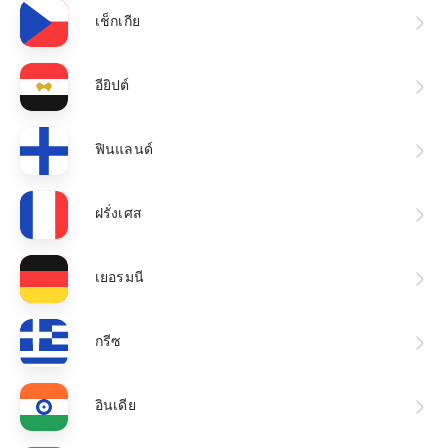
เช็กเกีย
Afrikaans
ไทย
อียิปต์
Türkçe
Русский
ฟินแลนด์
ฝรั่งเศส
เยอรมนี
กรีซ
อินเดีย